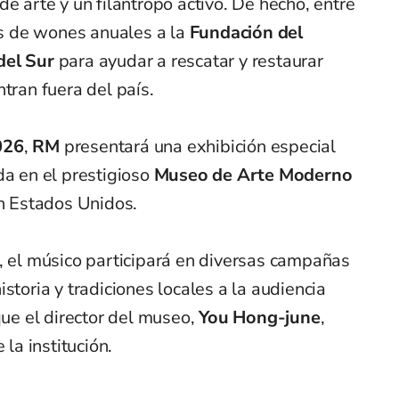
e arte y un filántropo activo. De hecho, entre
s de wones anuales a la
Fundación del
del Sur
para ayudar a rescatar y restaurar
tran fuera del país.
026
,
RM
presentará una exhibición especial
da en el prestigioso
Museo de Arte Moderno
en Estados Unidos.
, el músico participará en diversas campañas
storia y tradiciones locales a la audiencia
que el director del museo,
You Hong-june
,
 la institución.