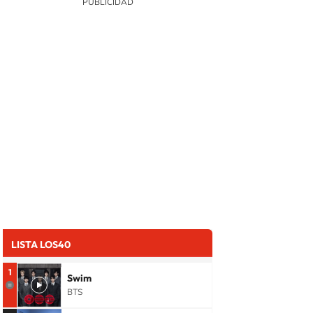
LISTA LOS40
1
Swim
BTS