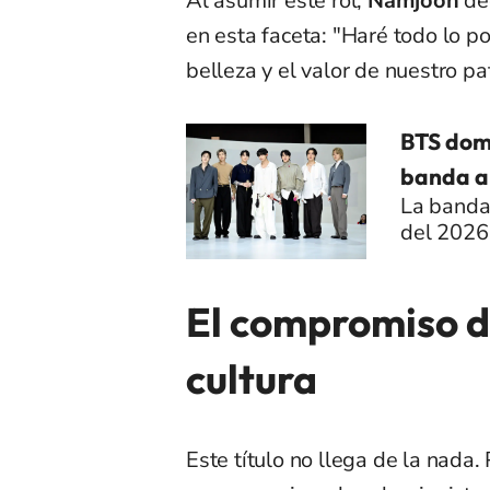
Al asumir este rol,
Namjoon
ded
en esta faceta: "Haré todo lo p
belleza y el valor de nuestro pa
BTS domi
banda a 
La banda 
del 2026 
El compromiso d
cultura
Este título no llega de la nada.