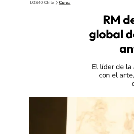
LOS40 Chile
Corea
RM d
global d
an
El líder de 
con el art