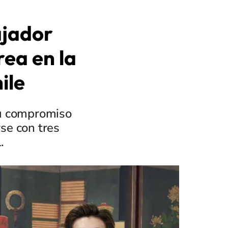
jador
rea en la
ile
su compromiso
se con tres
.