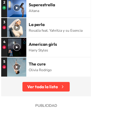
2
Superestrella
Aitana
3
La perla
Rosalía feat. Yahritza y su Esencia
4
American girls
Harry Styles
5
The cure
Olivia Rodrigo
Ver toda la lista