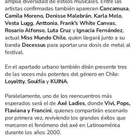
amplia diversidad de estilos musicales. Entre las
artistas confirmadas también aparecen
Cancamusa
,
Camila Moreno
,
Denisse Malebrán
,
Karla Melo
,
Vesta Lugg
,
Anttonia
,
Frank's White Canvas
,
Rosario Alfonso
,
Luta Cruz
y
Ignacia Fernández
,
actual
Miss Mundo Chile
, quien llegará junto a su
banda
Decessus
para aportar una dosis de metal al
festival.
En el apartado urbano también dirán presente tres
de las voces más potentes del género en Chile:
Loyaltty
,
Soulfía
y
KUINA
.
Paralelamente, uno de los reencuentros más
esperados será el de
Axé Ladies
, donde
Vivi, Pops,
Flaviana y Francini
, quienes compartirán escenario
por primera vez, reviviendo los grandes éxitos que
marcaron el fenómeno del axé en Latinoamérica
durante los años 2000.