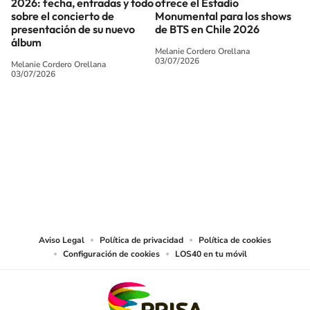
2026: fecha, entradas y todo
ofrece el Estadio
sobre el concierto de
Monumental para los shows
presentación de su nuevo
de BTS en Chile 2026
álbum
Melanie Cordero Orellana
03/07/2026
Melanie Cordero Orellana
03/07/2026
SIGUE A
LOS40 CHILE
© PRISA MEDIA CHILE S.A. Todos los derechos reservados.
PRISA MEDIA CHILE S.A. expresa su reserva de derechos en cuanto a la
reproducción y uso de las obras y servicios ofrecidos en este sitio web,
abarcando los medios de lectura mecánica o cualquier otro medio que se
juzgue adecuado para tal fin.
Aviso Legal
Política de privacidad
Política de cookies
Configuración de cookies
LOS40 en tu móvil