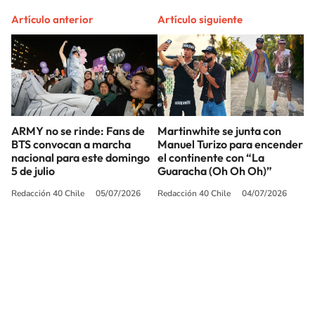
Artículo anterior
Artículo siguiente
ARMY no se rinde: Fans de
Martinwhite se junta con
BTS convocan a marcha
Manuel Turizo para encender
nacional para este domingo
el continente con “La
5 de julio
Guaracha (Oh Oh Oh)”
Redacción 40 Chile
05/07/2026
Redacción 40 Chile
04/07/2026
SIGUE A
LOS40 CHILE
© PRISA MEDIA CHILE S.A. Todos los derechos reservados.
PRISA MEDIA CHILE S.A. expresa su reserva de derechos en cuanto a la
reproducción y uso de las obras y servicios ofrecidos en este sitio web,