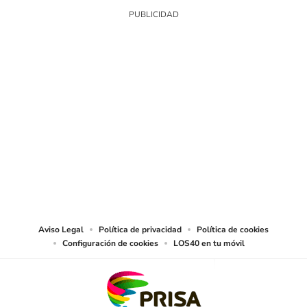
SIGUE A
LOS40 CHILE
© PRISA MEDIA CHILE S.A. Todos los derechos reservados.
PRISA MEDIA CHILE S.A. expresa su reserva de derechos en cuanto a la
reproducción y uso de las obras y servicios ofrecidos en este sitio web,
abarcando los medios de lectura mecánica o cualquier otro medio que se
juzgue adecuado para tal fin.
Aviso Legal
Política de privacidad
Política de cookies
Configuración de cookies
LOS40 en tu móvil