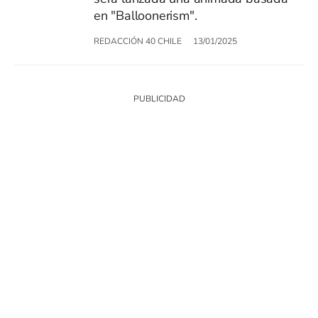
en "Balloonerism".
REDACCIÓN 40 CHILE
13/01/2025
SIGUE A
LOS40 CHILE
© PRISA MEDIA CHILE S.A. Todos los derechos reservados.
PRISA MEDIA CHILE S.A. expresa su reserva de derechos en cuanto a la
reproducción y uso de las obras y servicios ofrecidos en este sitio web,
abarcando los medios de lectura mecánica o cualquier otro medio que se
juzgue adecuado para tal fin.