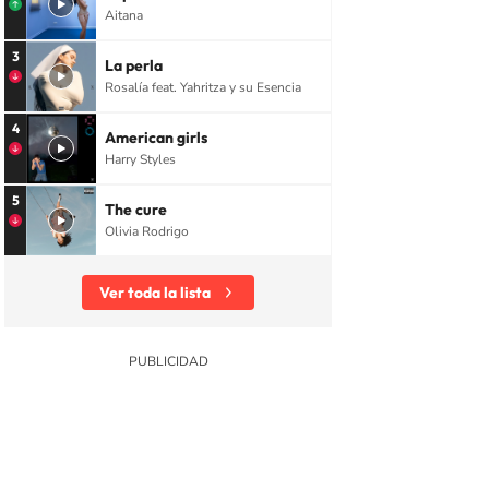
Aitana
3
La perla
Rosalía feat. Yahritza y su Esencia
4
American girls
Harry Styles
5
The cure
Olivia Rodrigo
Ver toda la lista