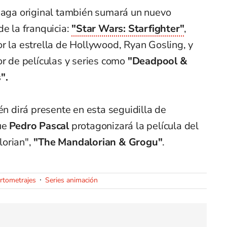
 saga original también sumará un nuevo
de la franquicia:
"Star Wars: Starfighter"
,
r la estrella de Hollywood, Ryan Gosling, y
tor de películas y series como
"Deadpool &
".
én dirá presente en esta seguidilla de
ue
Pedro Pascal
protagonizará la película del
orian",
"The Mandalorian & Grogu"
.
rtometrajes
Series animación