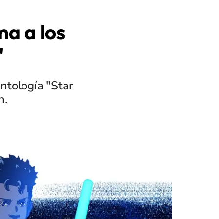
ma a los
"
antología "Star
n.