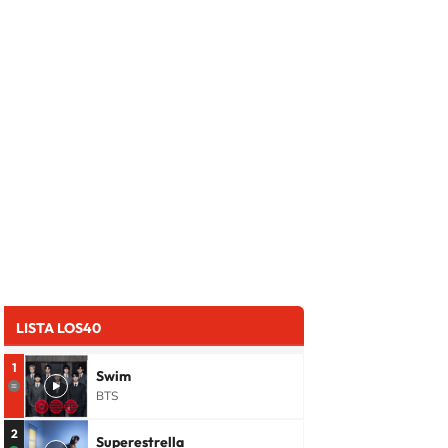
LISTA LOS40
1
Swim
BTS
2
Superestrella