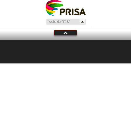
En Directo
LOS40
Programación local
Tu audio se ha acabado.
Te redirigiremos al directo.
5 "
DIRECTO
CANCELAR