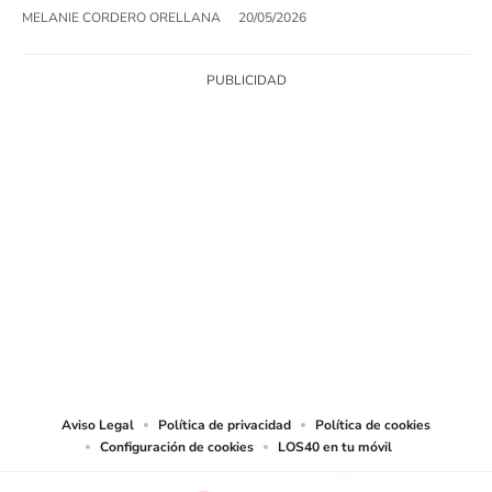
MELANIE CORDERO ORELLANA
20/05/2026
SIGUE A
LOS40 CHILE
© PRISA MEDIA CHILE S.A. Todos los derechos reservados.
PRISA MEDIA CHILE S.A. expresa su reserva de derechos en cuanto a la
reproducción y uso de las obras y servicios ofrecidos en este sitio web,
abarcando los medios de lectura mecánica o cualquier otro medio que se
juzgue adecuado para tal fin.
Aviso Legal
Política de privacidad
Política de cookies
Configuración de cookies
LOS40 en tu móvil