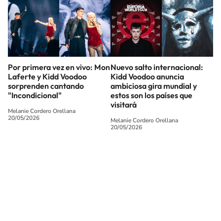
Por primera vez en vivo: Mon
Nuevo salto internacional:
Laferte y Kidd Voodoo
Kidd Voodoo anuncia
sorprenden cantando
ambiciosa gira mundial y
"Incondicional"
estos son los países que
visitará
Melanie Cordero Orellana
20/05/2026
Melanie Cordero Orellana
20/05/2026
SIGUE A
LOS40 CHILE
© PRISA MEDIA CHILE S.A. Todos los derechos reservados.
PRISA MEDIA CHILE S.A. expresa su reserva de derechos en cuanto a la
reproducción y uso de las obras y servicios ofrecidos en este sitio web,
abarcando los medios de lectura mecánica o cualquier otro medio que se