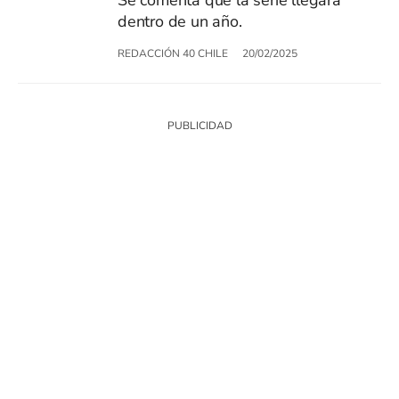
dentro de un año.
REDACCIÓN 40 CHILE
20/02/2025
SIGUE A
LOS40 CHILE
© PRISA MEDIA CHILE S.A. Todos los derechos reservados.
PRISA MEDIA CHILE S.A. expresa su reserva de derechos en cuanto a la
reproducción y uso de las obras y servicios ofrecidos en este sitio web,
abarcando los medios de lectura mecánica o cualquier otro medio que se
juzgue adecuado para tal fin.