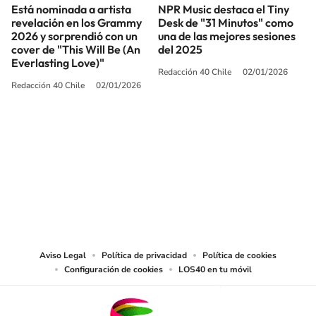
Está nominada a artista
NPR Music destaca el Tiny
revelación en los Grammy
Desk de "31 Minutos" como
2026 y sorprendió con un
una de las mejores sesiones
cover de "This Will Be (An
del 2025
Everlasting Love)"
Redacción 40 Chile
02/01/2026
Redacción 40 Chile
02/01/2026
SIGUE A
LOS40 CHILE
© PRISA MEDIA CHILE S.A. Todos los derechos reservados.
PRISA MEDIA CHILE S.A. expresa su reserva de derechos en cuanto a la
reproducción y uso de las obras y servicios ofrecidos en este sitio web,
abarcando los medios de lectura mecánica o cualquier otro medio que se
juzgue adecuado para tal fin.
Aviso Legal
Política de privacidad
Política de cookies
Configuración de cookies
LOS40 en tu móvil