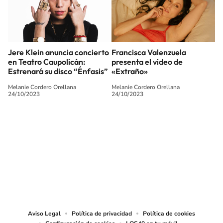
Jere Klein anuncia concierto
Francisca Valenzuela
en Teatro Caupolicán:
presenta el video de
Estrenará su disco “Énfasis”
«Extraño»
Melanie Cordero Orellana
Melanie Cordero Orellana
24/10/2023
24/10/2023
SIGUE A
LOS40 CHILE
© PRISA MEDIA CHILE S.A. Todos los derechos reservados.
PRISA MEDIA CHILE S.A. expresa su reserva de derechos en cuanto a la
reproducción y uso de las obras y servicios ofrecidos en este sitio web,
abarcando los medios de lectura mecánica o cualquier otro medio que se
juzgue adecuado para tal fin.
Aviso Legal
Política de privacidad
Política de cookies