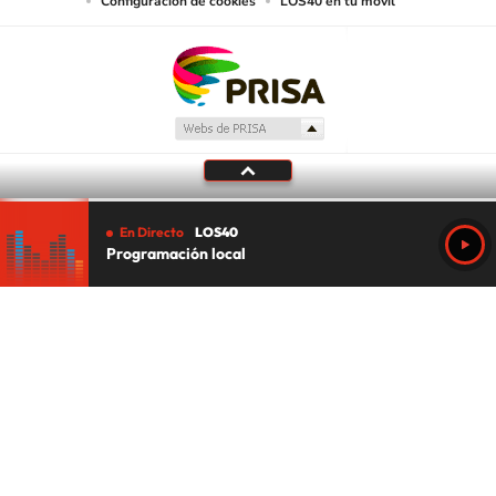
Configuración de cookies
LOS40 en tu móvil
En Directo
LOS40
Programación local
Tu audio se ha acabado.
Te redirigiremos al directo.
5 "
DIRECTO
CANCELAR