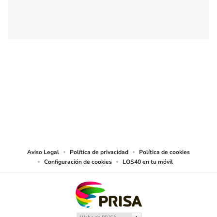
SIGUE A
LOS40 CHILE
© PRISA MEDIA CHILE S.A. Todos los derechos reservados.
PRISA MEDIA CHILE S.A. expresa su reserva de derechos en cuanto a la
reproducción y uso de las obras y servicios ofrecidos en este sitio web,
abarcando los medios de lectura mecánica o cualquier otro medio que se
juzgue adecuado para tal fin.
Aviso Legal
Política de privacidad
Política de cookies
Configuración de cookies
LOS40 en tu móvil