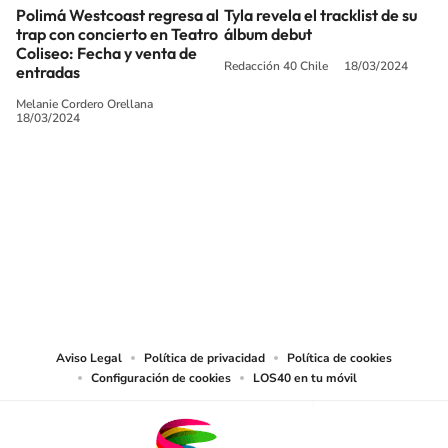
Polimá Westcoast regresa al
Tyla revela el tracklist de su
trap con concierto en Teatro
álbum debut
Coliseo: Fecha y venta de
Redacción 40 Chile
18/03/2024
entradas
Melanie Cordero Orellana
18/03/2024
SIGUE A
LOS40 CHILE
© PRISA MEDIA CHILE S.A. Todos los derechos reservados.
PRISA MEDIA CHILE S.A. expresa su reserva de derechos en cuanto a la
reproducción y uso de las obras y servicios ofrecidos en este sitio web,
abarcando los medios de lectura mecánica o cualquier otro medio que se
juzgue adecuado para tal fin.
Aviso Legal
Política de privacidad
Política de cookies
Configuración de cookies
LOS40 en tu móvil