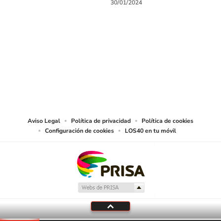
30/01/2024
SIGUE A
LOS40 CHILE
© PRISA MEDIA CHILE S.A. Todos los derechos reservados.
PRISA MEDIA CHILE S.A. expresa su reserva de derechos en cuanto a la
reproducción y uso de las obras y servicios ofrecidos en este sitio web,
abarcando los medios de lectura mecánica o cualquier otro medio que se
juzgue adecuado para tal fin.
Aviso Legal
Política de privacidad
Política de cookies
Configuración de cookies
LOS40 en tu móvil