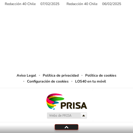
Redacción 40 Chile
07/02/2025
Redacción 40 Chile
06/02/2025
SIGUE A
LOS40 CHILE
© PRISA MEDIA CHILE S.A. Todos los derechos reservados.
PRISA MEDIA CHILE S.A. expresa su reserva de derechos en cuanto a la
reproducción y uso de las obras y servicios ofrecidos en este sitio web,
abarcando los medios de lectura mecánica o cualquier otro medio que se
juzgue adecuado para tal fin.
Aviso Legal
Política de privacidad
Política de cookies
Configuración de cookies
LOS40 en tu móvil