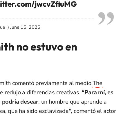
witter.com/jwcvZfiuMG
gue_)
June 15, 2025
ith no estuvo en
Smith comentó previamente al medio
The
 redujo a diferencias creativas.
“Para mí, es
e podría desear
: un hombre que aprende a
a, que ha sido esclavizada", comentó el actor