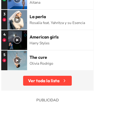
Aitana
3
La perla
Rosalía feat. Yahritza y su Esencia
4
American girls
Harry Styles
5
The cure
Olivia Rodrigo
Ver toda la lista