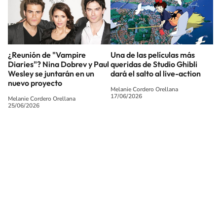
¿Reunión de "Vampire
Una de las películas más
Diaries"? Nina Dobrev y Paul
queridas de Studio Ghibli
Wesley se juntarán en un
dará el salto al live-action
nuevo proyecto
Melanie Cordero Orellana
17/06/2026
Melanie Cordero Orellana
25/06/2026
SIGUE A
LOS40 CHILE
© PRISA MEDIA CHILE S.A. Todos los derechos reservados.
PRISA MEDIA CHILE S.A. expresa su reserva de derechos en cuanto a la
reproducción y uso de las obras y servicios ofrecidos en este sitio web,
abarcando los medios de lectura mecánica o cualquier otro medio que se
juzgue adecuado para tal fin.